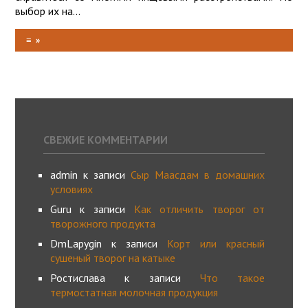
выбор их на...
≡
»
СВЕЖИЕ КОММЕНТАРИИ
admin
к записи
Сыр Маасдам в домашних
условиях
Guru
к записи
Как отличить творог от
творожного продукта
DmLapygin
к записи
Корт или красный
сушеный творог на катыке
Ростислава
к записи
Что такое
термостатная молочная продукция