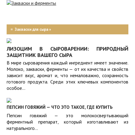
ИНТЕРНЕТ-
МАГАЗИН
ЗАКВАСКИ
ДЛЯ СЫРА
ПРОБИОТИКИ
≡
Закваски для сыра »
ЗАКВАСКИ
РЕЦЕПТЫ
ДЛЯ
ЙОГУРТА
ЛИЗОЦИМ В СЫРОВАРЕНИИ: ПРИРОДНЫЙ
ОБОРУДОВАНИЕ
ЗАЩИТНИК ВАШЕГО СЫРА
СОВЕТЫ
ЗАКВАСКИ
В мире сыроварения каждый ингредиент имеет значение.
КИСЛОМОЛОЧНЫЕ
Молоко, закваски, ферменты — от их качества и свойств
КУЛИНАРИЯ
зависит вкус, аромат и, что немаловажно, сохранность
готового продукта. Среди этих ключевых компонентов
ЗАКВАСКИ
КАЧЕСТВО
особое...
ДЛЯ
ТВОРОГА
ПОЛЬЗА
ПЕПСИН ГОВЯЖИЙ — ЧТО ЭТО ТАКОЕ, ГДЕ КУПИТЬ
О
Пепсин говяжий — это молокосвертывающий
СОРТАХ
СЫРА
ферментный препарат, который изготавливают из
натурального...