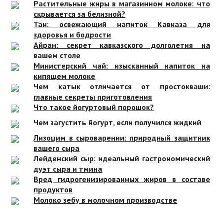
Растительные жиры в магазинном молоке: что
скрывается за белизной?
Тан: освежающий напиток Кавказа для
здоровья и бодрости
Айран: секрет кавказского долголетия на
вашем столе
Министерский чай: изысканный напиток на
кипящем молоке
Чем катык отличается от простокваши:
главные секреты приготовления
Что такое йогуртовый порошок?
Чем загустить йогурт, если получился жидкий
Лизоцим в сыроварении: природный защитник
вашего сыра
Лейденский сыр: идеальный гастрономический
дуэт сыра и тмина
Вред гидрогенизированных жиров в составе
продуктов
Молоко зебу в молочном производстве