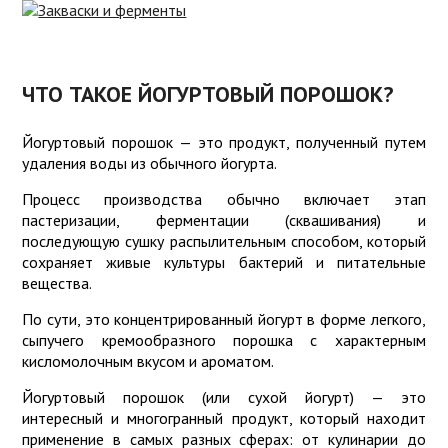
ИНТЕРНЕТ-
МАГАЗИН
ЗАКВАСКИ
ДЛЯ СЫРА
ПРОБИОТИКИ
ЧТО ТАКОЕ ЙОГУРТОВЫЙ ПОРОШОК?
ЗАКВАСКИ
РЕЦЕПТЫ
ДЛЯ
Йогуртовый порошок — это продукт, полученный путем
ЙОГУРТА
удаления воды из обычного йогурта.
ОБОРУДОВАНИЕ
Процесс производства обычно включает этап
СОВЕТЫ
ЗАКВАСКИ
пастеризации, ферментации (сквашивания) и
КИСЛОМОЛОЧНЫЕ
последующую сушку распылительным способом, который
КУЛИНАРИЯ
сохраняет живые культуры бактерий и питательные
ЗАКВАСКИ
вещества.
КАЧЕСТВО
ДЛЯ
ТВОРОГА
По сути, это концентрированный йогурт в форме легкого,
ПОЛЬЗА
сыпучего кремообразного порошка с характерным
кисломолочным вкусом и ароматом.
О
СОРТАХ
Йогуртовый порошок (или сухой йогурт) — это
СЫРА
интересный и многогранный продукт, который находит
применение в самых разных сферах: от кулинарии до