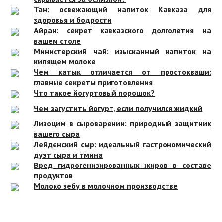
Тан: освежающий напиток Кавказа для
здоровья и бодрости
Айран: секрет кавказского долголетия на
вашем столе
Министерский чай: изысканный напиток на
кипящем молоке
Чем катык отличается от простокваши:
главные секреты приготовления
Что такое йогуртовый порошок?
Чем загустить йогурт, если получился жидкий
Лизоцим в сыроварении: природный защитник
вашего сыра
Лейденский сыр: идеальный гастрономический
дуэт сыра и тмина
Вред гидрогенизированных жиров в составе
продуктов
Молоко зебу в молочном производстве