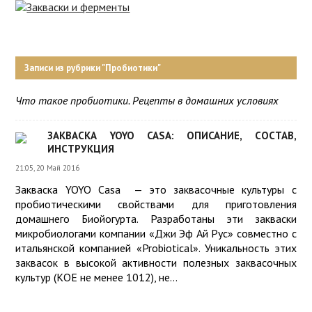
ИНТЕРНЕТ-
МАГАЗИН
ЗАКВАСКИ
ДЛЯ СЫРА
ПРОБИОТИКИ
Записи из рубрики "Пробиотики"
ЗАКВАСКИ
РЕЦЕПТЫ
ДЛЯ
Что такое пробиотики. Рецепты в домашних условиях
ЙОГУРТА
ОБОРУДОВАНИЕ
ЗАКВАСКА YOYO CASA: ОПИСАНИЕ, СОСТАВ,
СОВЕТЫ
ЗАКВАСКИ
ИНСТРУКЦИЯ
КИСЛОМОЛОЧНЫЕ
КУЛИНАРИЯ
21:05, 20 Май 2016
Закваска YOYO Casa — это заквасочные культуры с
ЗАКВАСКИ
КАЧЕСТВО
пробиотическими свойствами для приготовления
ДЛЯ
домашнего Биойогурта. Разработаны эти закваски
ТВОРОГА
ПОЛЬЗА
микробиологами компании «Джи Эф Ай Рус» совместно с
итальянской компанией «Probiotical». Уникальность этих
О
заквасок в высокой активности полезных заквасочных
СОРТАХ
культур (КОЕ не менее 1012), не...
СЫРА