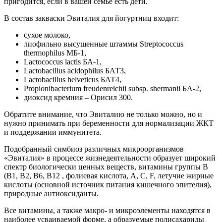
пригодится, если в вашей семье есть дети.
В состав закваски Эвиталия для йогуртниц входит:
сухое молоко,
лиофильно высушенные штаммы Streptococcus
thermophilus МБ-1,
Lactococcus lactis БА-1,
Lactobacillus acidophilus БАТ3,
Lactobacillus helveticus БАТ4,
Propionibacterium freudenreichii subsp. shermanii БА-2,
диоксид кремния – Орисил 300.
Обратите внимание, что Эвиталию не только можно, но и
нужно принимать при беременности для нормализации ЖКТ
и поддержании иммунитета.
Подобранный симбиоз различных микроорганизмов
«Эвиталия» в процессе жизнедеятельности образует широкий
спектр биологически ценных веществ, витамины группы В
(В1, В2, В6, В12 , фолиевая кислота, A, C, F, летучие жирные
кислоты (основной источник питания кишечного эпителия),
природные антиоксиданты.
Все витамины, а также макро- и микроэлементы находятся в
наиболее усваиваемой форме, а образуемые полисахариды