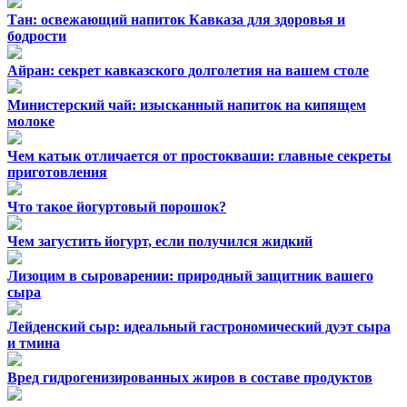
Тан: освежающий напиток Кавказа для здоровья и
бодрости
Айран: секрет кавказского долголетия на вашем столе
Министерский чай: изысканный напиток на кипящем
молоке
Чем катык отличается от простокваши: главные секреты
приготовления
Что такое йогуртовый порошок?
Чем загустить йогурт, если получился жидкий
Лизоцим в сыроварении: природный защитник вашего
сыра
Лейденский сыр: идеальный гастрономический дуэт сыра
и тмина
Вред гидрогенизированных жиров в составе продуктов