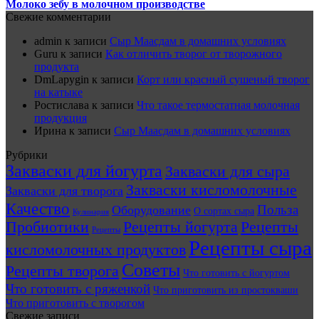
Молоко зебу в молочном производстве
Свежие комментарии
admin
к записи
Сыр Маасдам в домашних условиях
Guru
к записи
Как отличить творог от творожного
продукта
DmLapygin
к записи
Корт или красный сушеный творог
на катыке
Ростислава
к записи
Что такое термостатная молочная
продукция
Ирина
к записи
Сыр Маасдам в домашних условиях
Рубрики
Закваски для йогурта
Закваски для сыра
Закваски кисломолочные
Закваски для творога
Качество
Польза
Оборудование
О сортах сыра
Кулинария
Пробиотики
Рецепты йогурта
Рецепты
Рецепты
Рецепты сыра
кисломолочных продуктов
Советы
Рецепты творога
Что готовить с йогуртом
Что готовить с ряженкой
Что приготовить из простокваши
Что приготовить с творогом
Свежие записи