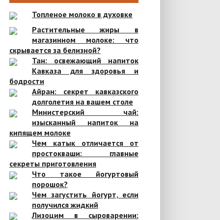
Топленое молоко в духовке
Растительные жиры в
магазинном молоке: что
скрывается за белизной?
Тан: освежающий напиток
Кавказа для здоровья и
бодрости
Айран: секрет кавказского
долголетия на вашем столе
Министерский чай:
изысканный напиток на
кипящем молоке
Чем катык отличается от
простокваши: главные
секреты приготовления
Что такое йогуртовый
порошок?
Чем загустить йогурт, если
получился жидкий
Лизоцим в сыроварении: