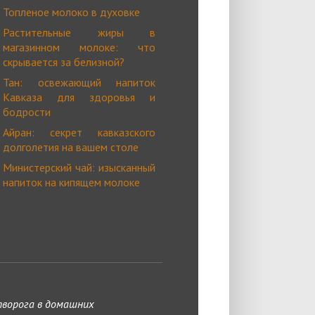
Топленое молоко в духовке
Растительные жиры в
магазинном молоке: что
скрывается за белизной?
Тан: освежающий напиток
Кавказа для здоровья и
бодрости
Айран: секрет кавказского
долголетия на вашем столе
Министерский чай: изысканный
напиток на кипящем молоке
творога в домашних