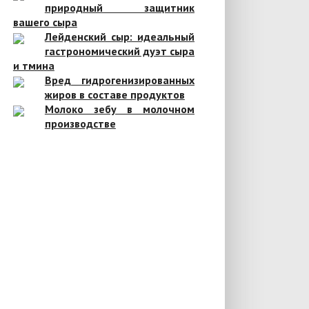
природный защитник
вашего сыра
Лейденский сыр: идеальный
гастрономический дуэт сыра
и тмина
Вред гидрогенизированных
жиров в составе продуктов
Молоко зебу в молочном
производстве