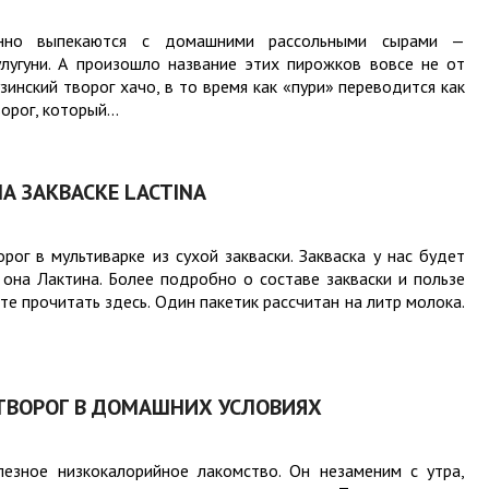
нно выпекаются с домашними рассольными сырами —
улугуни. А произошло название этих пирожков вовсе не от
узинский творог хачо, в то время как «пури» переводится как
рог, который...
А ЗАКВАСКЕ LACTINA
орог в мультиварке из сухой закваски. Закваска у нас будет
она Лактина. Более подробно о составе закваски и пользе
те прочитать здесь. Один пакетик рассчитан на литр молока.
 ТВОРОГ В ДОМАШНИХ УСЛОВИЯХ
езное низкокалорийное лакомство. Он незаменим с утра,