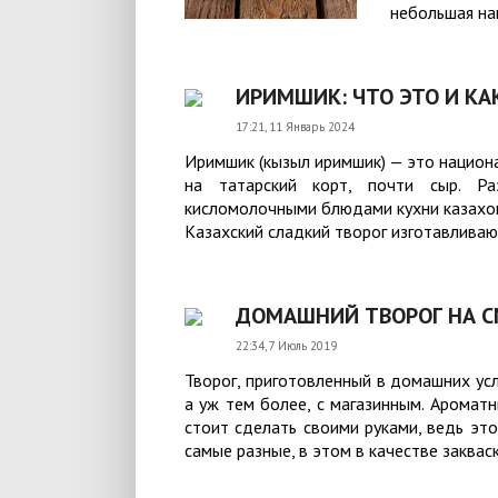
небольшая на
ИРИМШИК: ЧТО ЭТО И К
17:21, 11 Январь 2024
Иримшик (кызыл иримшик) — это национа
на татарский корт, почти сыр. Р
кисломолочными блюдами кухни казахов,
Казахский сладкий творог изготавливают
ДОМАШНИЙ ТВОРОГ НА С
22:34, 7 Июль 2019
Творог, приготовленный в домашних ус
а уж тем более, с магазинным. Аромат
стоит сделать своими руками, ведь эт
самые разные, в этом в качестве закваски