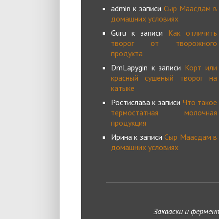
admin
к записи
Сыр Маасдам в
домашних условиях
Guru
к записи
Как отличить
творог от творожного
продукта
DmLapygin
к записи
Корт или
красный сушеный творог на
катыке
Ростислава
к записи
Что такое
термостатная молочная
продукция
Ирина
к записи
Сыр Маасдам в
домашних условиях
Закваски и фермен