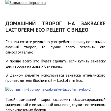
ИНТЕРНЕТ-
МАГАЗИН
ЗАКВАСКИ
ДЛЯ СЫРА
ПРОБИОТИКИ
ДОМАШНИЙ ТВОРОГ НА ЗАКВАСКЕ
LACTОFERM ECO РЕЦЕПТ С ВИДЕО
ЗАКВАСКИ
РЕЦЕПТЫ
ДЛЯ
ЙОГУРТА
ОБОРУДОВАНИЕ
Если вы хотите регулярно употреблять в пищу полезный и
вкусный творог, то лучше всего готовить его
СОВЕТЫ
ЗАКВАСКИ
самостоятельно.
КИСЛОМОЛОЧНЫЕ
КУЛИНАРИЯ
И проще всего это будет сделать, если купить закваску
для творога на живых бактериях.
ЗАКВАСКИ
КАЧЕСТВО
ДЛЯ
В данном рецепте используется закваска итальянского
ТВОРОГА
ПОЛЬЗА
производителя Biochem srl — Lactоferm Eco.
О
СОРТАХ
Такой домашний творог содержит сбалансированный
СЫРА
минеральный и витаминный комплекс, служит источником
легкоусвояемых белков.