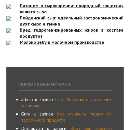
Лизоцим в сыроварении: природный защитник
вашего сыра
Лейденский сыр: идеальный гастрономический
дуэт сыра и тмина
Вред гидрогенизированных жиров в составе
продуктов
Молоко зебу в молочном производстве
СВЕЖИЕ КОММЕНТАРИИ
admin
к записи
Сыр Маасдам в домашних
условиях
Guru
к записи
Как отличить творог от
творожного продукта
DmLapygin
к записи
Корт или красный