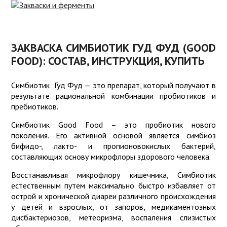
ИНТЕРНЕТ-
МАГАЗИН
ЗАКВАСКИ
ДЛЯ СЫРА
ПРОБИОТИКИ
ЗАКВАСКА СИМБИОТИК ГУД ФУД (GOOD
FOOD): СОСТАВ, ИНСТРУКЦИЯ, КУПИТЬ
ЗАКВАСКИ
РЕЦЕПТЫ
ДЛЯ
ЙОГУРТА
ОБОРУДОВАНИЕ
Симбиотик Гуд Фуд — это препарат, который получают в
результате рациональной комбинации пробиотиков и
СОВЕТЫ
ЗАКВАСКИ
пребиотиков.
КИСЛОМОЛОЧНЫЕ
КУЛИНАРИЯ
Симбиотик Good Food – это пробиотик нового
поколения. Его активной основой является симбиоз
ЗАКВАСКИ
КАЧЕСТВО
бифидо-, лакто- и пропионовокислых бактерий,
ДЛЯ
составляющих основу микрофлоры здорового человека.
ТВОРОГА
ПОЛЬЗА
Восстанавливая микрофлору кишечника, Симбиотик
О
естественным путем максимально быстро избавляет от
СОРТАХ
острой и хронической диареи различного происхождения
СЫРА
у детей и взрослых, от запоров, медикаментозных
дисбактериозов, метеоризма, воспаления слизистых