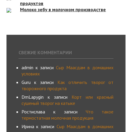
продуктов
Молоко зебу в молочном производстве
СВЕЖИЕ КОММЕНТАРИИ
admin
к записи
Сыр Маасдам в домашних
условиях
Guru
к записи
Как отличить творог от
творожного продукта
DmLapygin
к записи
Корт или красный
сушеный творог на катыке
Ростислава
к записи
Что такое
термостатная молочная продукция
Ирина
к записи
Сыр Маасдам в домашних