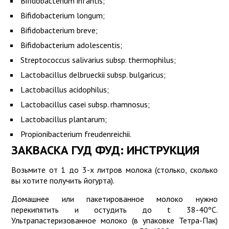
Bifidobacterium infantis;
Bifidobacterium longum;
Bifidobacterium breve;
Bifidobacterium adolescentis;
Streptococcus salivarius subsp. thermophilus;
Lactobacillus delbrueckii subsp. bulgaricus;
Lactobacillus acidophilus;
Lactobacillus casei subsp. rhamnosus;
Lactobacillus plantarum;
Propionibacterium freudenreichii.
ЗАКВАСКА ГУД ФУД: ИНСТРУКЦИЯ
Возьмите от 1 до 3-х литров молока (столько, сколько
вы хотите получить йогурта).
Домашнее или пакетированное молоко нужно
перекипятить и остудить до t 38-40ºС.
Ультрапастеризованное молоко (в упаковке Тетра-Пак)