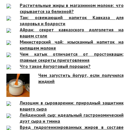
Растительные жиры в магазинном молоке: что
скрывается за белизной?
Тан: освежающий напиток Кавказа для
здоровья и бодрости
Айран: секрет кавказского долголетия на
вашем столе
Министерский чай: изысканный напиток на
кипящем молоке
Чем катык отличается от простокваши:
главные секреты приготовления
Что такое йогуртовый порошок?
Чем загустить йогурт, если получился
жидкий
Лизоцим в сыроварении: природный защитник
вашего сыра
Лейденский сыр: идеальный гастрономический
дуэт сыра и тмина
Вред гидрогенизированных жиров в составе