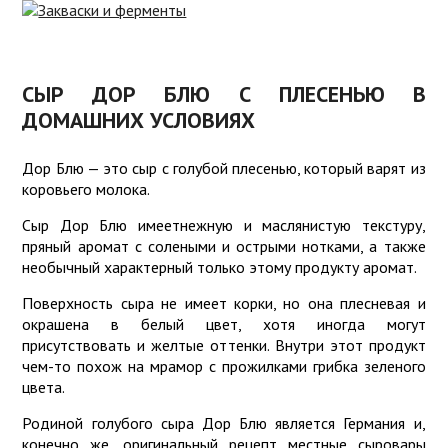
ИНТЕРНЕТ-
МАГАЗИН
ЗАКВАСКИ
ДЛЯ СЫРА
ПРОБИОТИКИ
СЫР ДОР БЛЮ С ПЛЕСЕНЬЮ В
ДОМАШНИХ УСЛОВИЯХ
ЗАКВАСКИ
РЕЦЕПТЫ
ДЛЯ
ЙОГУРТА
ОБОРУДОВАНИЕ
Дор Блю — это сыр с голубой плесенью, который варят из
коровьего молока.
СОВЕТЫ
ЗАКВАСКИ
Сыр Дор Блю имеетнежную и маслянистую текстуру,
КИСЛОМОЛОЧНЫЕ
КУЛИНАРИЯ
пряный аромат с солеными и острыми нотками, а также
необычный характерный только этому продукту аромат.
ЗАКВАСКИ
КАЧЕСТВО
ДЛЯ
Поверхность сыра не имеет корки, но она плесневая и
ТВОРОГА
ПОЛЬЗА
окрашена в белый цвет, хотя иногда могут
присутствовать и желтые оттенки. Внутри этот продукт
О
чем-то похож на мрамор с прожилками грибка зеленого
СОРТАХ
цвета.
СЫРА
Родиной голубого сыра Дор Блю является Германия и,
конечно же, оригинальный рецепт местные сыровары