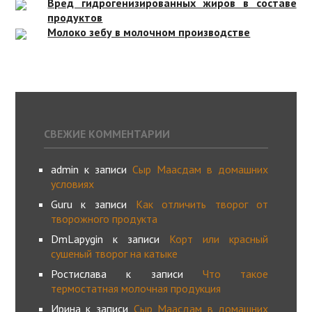
Вред гидрогенизированных жиров в составе
продуктов
Молоко зебу в молочном производстве
СВЕЖИЕ КОММЕНТАРИИ
admin
к записи
Сыр Маасдам в домашних
условиях
Guru
к записи
Как отличить творог от
творожного продукта
DmLapygin
к записи
Корт или красный
сушеный творог на катыке
Ростислава
к записи
Что такое
термостатная молочная продукция
Ирина
к записи
Сыр Маасдам в домашних