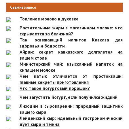
Свежие записи
Топленое молоко в духовке
Растительные жиры в магазинном молоке: что
скрывается за белизной?
Тан: освежающий напиток Кавказа для
здоровья и бодрости
Айран: секрет кавказского долголетия на
вашем столе
Министерский чай: изысканный напиток на
кипящем молоке
Чем катык отличается от простокваши:
главные секреты приготовления
Что такое йогуртовый порошок?
Чем загустить йогурт, если получился жидкий
Лизоцим в сыроварении: природный защитник
вашего сыра
Лейденский сыр: идеальный гастрономический
дуэт сыра и тмина