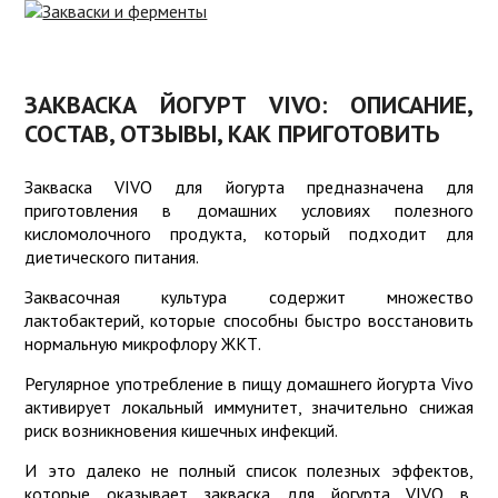
ИНТЕРНЕТ-
МАГАЗИН
ЗАКВАСКИ
ДЛЯ СЫРА
ПРОБИОТИКИ
ЗАКВАСКА ЙОГУРТ VIVO: ОПИСАНИЕ,
СОСТАВ, ОТЗЫВЫ, КАК ПРИГОТОВИТЬ
ЗАКВАСКИ
РЕЦЕПТЫ
ДЛЯ
ЙОГУРТА
ОБОРУДОВАНИЕ
Закваска VIVO для йогурта предназначена для
приготовления в домашних условиях полезного
СОВЕТЫ
ЗАКВАСКИ
кисломолочного продукта, который подходит для
КИСЛОМОЛОЧНЫЕ
диетического питания.
КУЛИНАРИЯ
Заквасочная культура содержит множество
ЗАКВАСКИ
КАЧЕСТВО
лактобактерий, которые способны быстро восстановить
ДЛЯ
нормальную микрофлору ЖКТ.
ТВОРОГА
ПОЛЬЗА
Регулярное употребление в пищу домашнего йогурта Vivo
О
активирует локальный иммунитет, значительно снижая
СОРТАХ
риск возникновения кишечных инфекций.
СЫРА
И это далеко не полный список полезных эффектов,
которые оказывает закваска для йогурта VIVO в