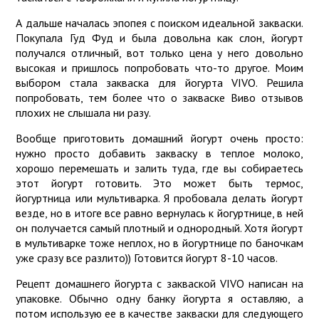
А дальше началась эпопея с поиском идеальной закваски.
Покупала Гуд Фуд и была довольна как слон, йогурт
получался отличный, вот только цена у него довольно
высокая и пришлось попробовать что-то другое. Моим
выбором стала закваска для йогурта VIVO. Решила
попробовать, тем более что о закваске Виво отзывов
плохих не слышала ни разу.
Вообще приготовить домашний йогурт очень просто:
нужно просто добавить закваску в теплое молоко,
хорошо перемешать и залить туда, где вы собираетесь
этот йогурт готовить. Это может быть термос,
йогуртница или мультиварка. Я пробовала делать йогурт
везде, но в итоге все равно вернулась к йогуртнице, в ней
он получается самый плотный и однородный. Хотя йогурт
в мультиварке тоже неплох, но в йогуртнице по баночкам
уже сразу все разлито)) Готовится йогурт 8-10 часов.
Рецепт домашнего йогурта с закваской VIVO написан на
упаковке. Обычно одну банку йогурта я оставляю, а
потом использую ее в качестве закваски для следующего