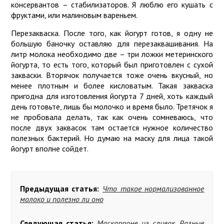
консервантов – стабилизаторов. Я люблю его кушать с
фруктами, или малиновым вареньем.
Перезакваска. После того, как йогурт готов, я одну не
большую баночку оставляю для перезаквашивания. На
литр молока необходимо две – три ложки метеринского
йогурта, то есть того, который был приготовлен с сухой
закваски. Вторячок получается тоже очень вкусный, но
менее плотным и более кисловатым. Такая закваска
пригодна для изготовления йогурта 7 дней, хоть каждый
день готовьте, лишь бы молочко и время было. Третячок я
не пробовала делать, так как очень сомневаюсь, что
после двух заквасок там остается нужное количество
полезных бактерий. Но думаю на маску для лица такой
йогурт вполне сойдет.
Предыдущая статья:
Что такое нормализованное
молоко и полезно ли оно
Следующая статья:
Маскарпоне из сливок. Разные